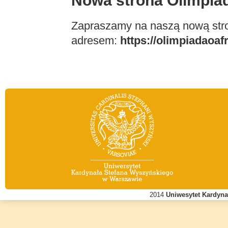
Nowa strona Olimpiad
Zapraszamy na naszą nową stro
adresem:
https://olimpiadaoafr
2014
Uniwesytet Kardyn